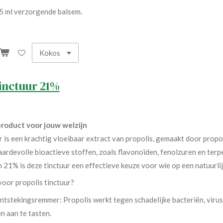
 5 ml verzorgende balsem.
tinctuur 21%
product voor jouw welzijn
r is een krachtig vloeibaar extract van propolis, gemaakt door propol
ardevolle bioactieve stoffen, zoals flavonoïden, fenolzuren en terp
 21% is deze tinctuur een effectieve keuze voor wie op een natuurli
oor propolis tinctuur?
ontstekingsremmer: Propolis werkt tegen schadelijke bacteriën, vir
n aan te tasten.