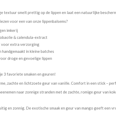
e textuur smelt prettig op de lippen en laat een natuurlijke bescher
iezen voor een van onze lippenbalsems?
gen imkerij
ojobaolie & calendula-extract
E voor extra verzorging
n handgemaakt in kleine batches
voor droge en gevoelige lippen
 je 3 favoriete smaken en geuren!
rme, zachte en lichtzoete geur van vanille. Comfort in een stick – per
meenemen naar zonnige stranden met de zachte, romige geur van kok
uitig en zonnig. De exotische smaak en geur van mango geeft een vrol