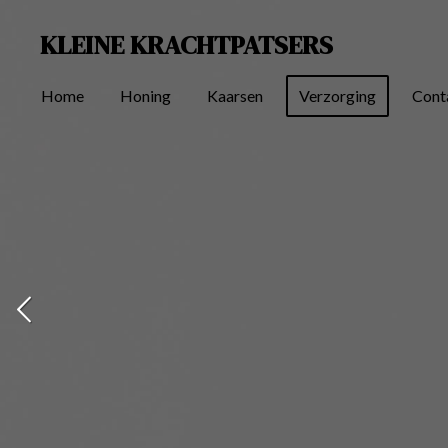
Ga
KLEINE KRACHTPATSERS
direct
naar
Home
Honing
Kaarsen
Verzorging
Cont
de
hoofdinhoud