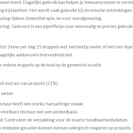
weerstand: Dagelijks gebruik kan helpen je immuunsysteem te verst
g bij klachten: Het wordt vaak gebruikt bij chronische ontstekingen 
uning tijdens chemotherapie, en voor wondgenezing.
ring: Geleverd in een pipetflesje voor eenvoudig en precies gebruik
ot 3 keer per dag 15 druppels met een beetje water of met een lepel
agelijks aanbevolen hoeveelheid niet.
 enkele druppels op de huid op de gewenste locatie.
h extract van propolis (21%).
e weten
nctuur heeft een sterke, harsachtige smaak.
vloeibare tinctuur met een alcoholbasis.
: Controleer de verpakking voor de exacte houdbaarheidsdatum.
n zeldzame gevallen kunnen mensen allergisch reageren op propolis. S