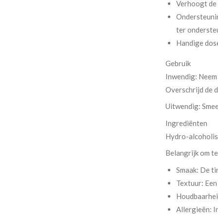
Verhoogt de 
Ondersteunin
ter onderste
Handige dose
Gebruik
Inwendig: Neem t
Overschrijd de d
Uitwendig: Smeer
Ingrediënten
Hydro-alcoholisc
Belangrijk om t
Smaak: De ti
Textuur: Een 
Houdbaarheid
Allergieën: I