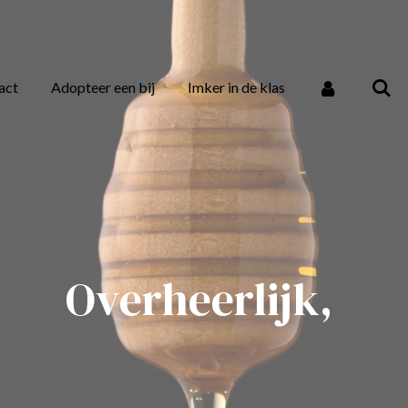
act
Adopteer een bij
Imker in de klas
Overheerlijk,