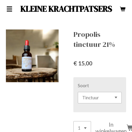
KLEINE KRACHTPATSERS
Ga
direct
naar
de
Propolis
hoofdinhoud
tinctuur 21%
€ 15,00
Soort
In
winkelwagen